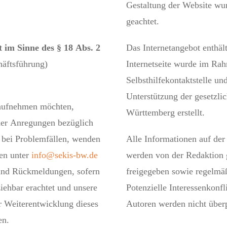
Gestaltung der Website wur
geachtet.
t im Sinne des § 18 Abs. 2
Das Internetangebot enthäl
häftsführung)
Internetseite wurde im Ra
Selbsthilfekontaktstelle un
Unterstützung der gesetzl
aufnehmen möchten,
Württemberg erstellt.
der Anregungen bezüglich
r bei Problemfällen, wenden
Alle Informationen auf der
ben unter
info@sekis-bw.de
werden von der Redaktion 
und Rückmeldungen, sofern
freigegeben sowie regelmäß
ziehbar erachtet und unsere
Potenzielle Interessenkonfl
r Weiterentwicklung dieses
Autoren werden nicht überp
en.