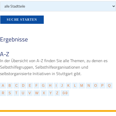
Ergebnisse
A-Z
In der Übersicht von A-Z finden Sie alle Themen, zu denen es
Selbsthilfegruppen, Selbsthilfeorganisationen und
selbstorganisierte Initiativen in Stuttgart gibt.
A
B
C
D
E
F
G
H
I
J
K
L
M
N
O
P
Q
R
S
T
U
V
W
X
Y
Z
0-9